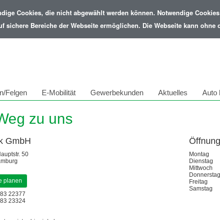
ndige Cookies, die nicht abgewählt werden können. Notwendige Cookies 
uf sichere Bereiche der Webseite ermöglichen. Die Webseite kann ohne di
n/Felgen
E-Mobilität
Gewerbekunden
Aktuelles
Auto 
 Weg zu uns
ek GmbH
Öffnung
auptstr. 50
Montag
amburg
Dienstag
Mittwoch
Donnersta
e planen
Freitag
Samstag
83 22377
083 23324