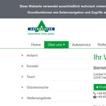
Diese Webseite verwendet ausschließlich technisch notwe
Grundfunktionen wie Seitennavigation und Zugriffe a
Home
Über uns
Autoservice
Reife
Ihr
Anfahrt
Kontakt
Bieni
Luruper H
Team
22547 H
Glückwünsche
Rout
+49 40
+49 4
Stellenangebote